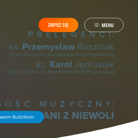
ZAPISZ SIĘ
MENU
ławem Budzikiem