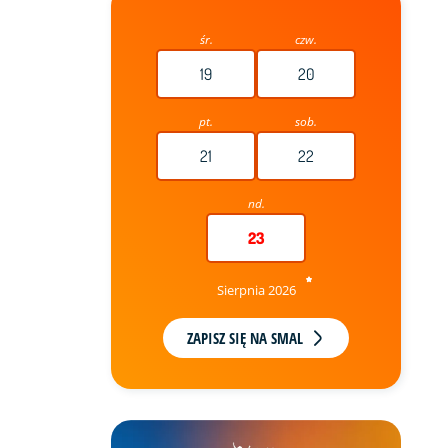
śr.
czw.
19
20
pt.
sob.
21
22
nd.
23
Sierpnia 2026
ZAPISZ SIĘ NA SMAL