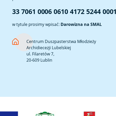
33 7061 0006 0610 4172 5244 000
w tytule prosimy wpisać:
Darowizna na SMAL
Centrum Duszpasterstwa Młodzieży
Archidiecezji Lubelskiej
ul. Filaretów 7,
20-609 Lublin
Link otwiera sie w nowej karcie
Link otwiera sie w nowej ka
Link