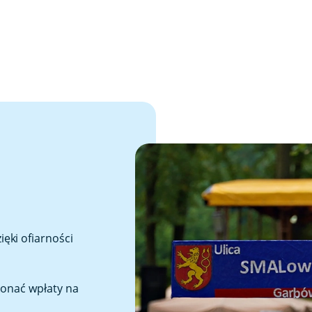
ęki ofiarności
konać wpłaty na