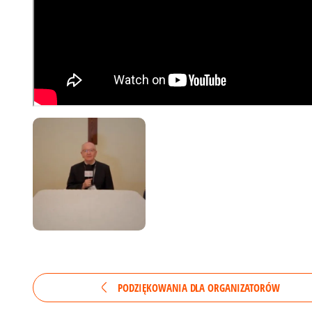
PODZIĘKOWANIA DLA ORGANIZATORÓW