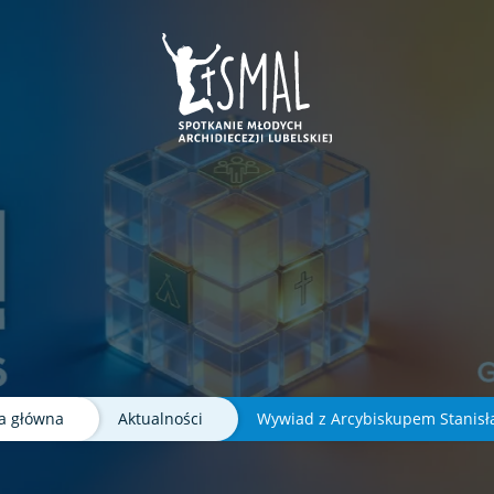
ej karcie
e w nowej karcie
era sie w nowej karcie
nk otwiera sie w nowej karcie
a główna
Aktualności
Wywiad z Arcybiskupem Stanis