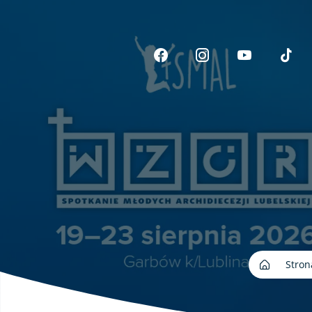
Link otwiera sie w now
Link otwiera si
Link otwi
Li
Stron