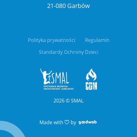
21-080 Garbów
Polityka prywatności
Regulamin
Standardy Ochrony Dzieci
2026
©
SMAL
Link otwiera sie 
Link otwiera sie 
Made with
by