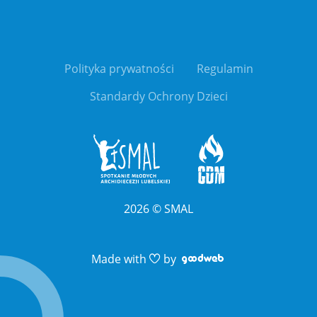
Polityka prywatności
Regulamin
Standardy Ochrony Dzieci
2026
©
SMAL
Link otwiera sie 
Link otwiera sie 
Made with
by