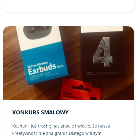
Link do artykułu "Konkurs SMALowy" ze zdjęciem w tle
KONKURS SMALOWY
Kochani, już trochę nas znacie i wiecie, że nasza
kreatywność nie zna granic.Dlatego w lutym