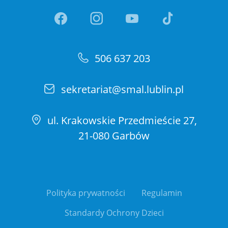
Link otwiera sie w nowej ka
Link otwiera sie w no
Link otwiera si
Link otwi
506 637 203
sekretariat@smal.lublin.pl
ul. Krakowskie Przedmieście 27,
21-080 Garbów
Polityka prywatności
Regulamin
Standardy Ochrony Dzieci