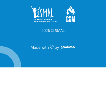
2026
©
SMAL
Link otwiera sie 
Link otwiera sie 
Made with
by