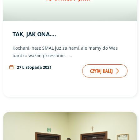
TAK, JAK ONA....
Kochani, nasz SMAL już za nami, ale mamy do Was
bardzo ważne przesłanie. ...
27 Listopada 2021
CZYTAJ DALEJ
Link do artykułu "SPOTKANIE #SMAL2022?" ze zdjęciem w t