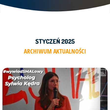
STYCZEŃ 2025
ARCHIWUM AKTUALNOŚCI
Link do artykułu "Czy przyjaźń damsko męska istnieje? - R