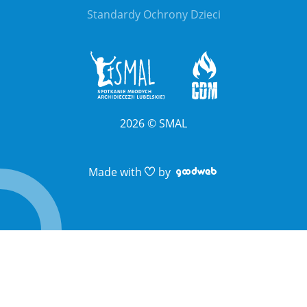
Standardy Ochrony Dzieci
2026
©
SMAL
Link otwiera sie 
Link otwiera sie 
Made with
by