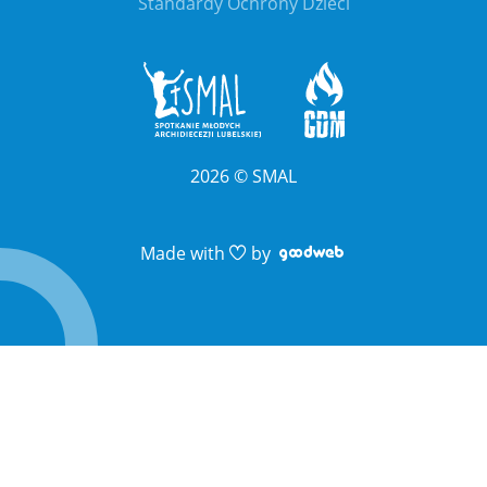
Standardy Ochrony Dzieci
2026
©
SMAL
Link otwiera sie 
Link otwiera sie 
Made with
by