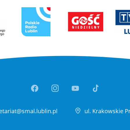
 nowej karcie
Link otwiera sie w nowej karcie
Link otwiera sie w nowej karcie
Link otw
Link otwiera sie w nowej ka
Link otwiera sie w no
Link otwiera si
Link otwi
etariat@smal.lublin.pl
ul. Krakowskie P