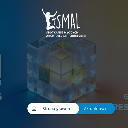
ej karcie
e w nowej karcie
era sie w nowej karcie
nk otwiera sie w nowej karcie
Strona główna
Aktualności