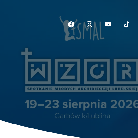
Link otwiera sie w now
Link otwiera si
Link otwi
Li