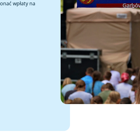
konać wpłaty na
1