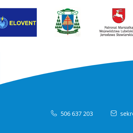
Link otwiera sie w nowej karcie
Link otwiera sie w
506 637 203
sekr