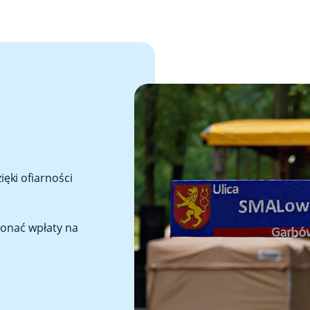
ęki ofiarności
konać wpłaty na
1