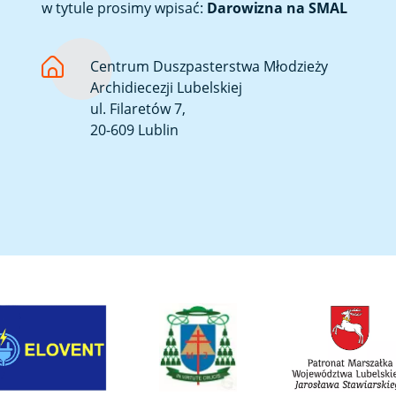
w tytule prosimy wpisać:
Darowizna na SMAL
Centrum Duszpasterstwa Młodzieży
Archidiecezji Lubelskiej
ul. Filaretów 7,
20-609 Lublin
Link otwiera sie w nowej karcie
Link otwiera sie w n