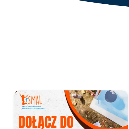
Link do artykułu "Zapisy do sekcji dekoracyjnej na SM