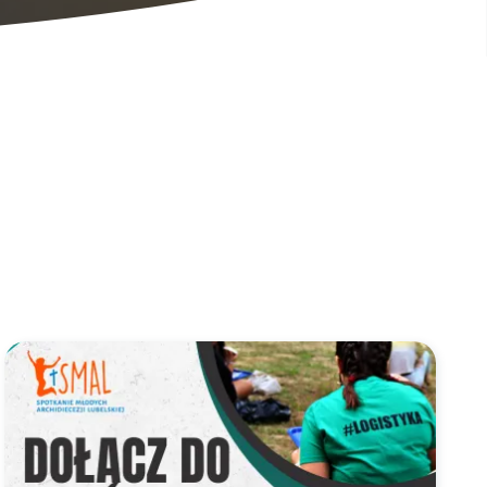
" ze zdjęciem w tle
Link do artykułu "DOŁĄCZ DO LOGISTYKI NA SMAL 2025!" ze 