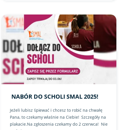
ciem w tle
Link do artykułu " Nabór do scholi SMAL 2025! " ze zdjęciem
NABÓR DO SCHOLI SMAL 2025!
Jeżeli lubisz śpiewać i chcesz to robić na chwałę
Pana, to czekamy właśnie na Ciebie! Szczegóły na
plakacie.Na zgłoszenia czekamy do 2 czerwca! Nie