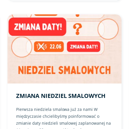
m w tle
Link do artykułu "ZMIANA NIEDZIEL SMALOWYCH" ze zdję
ZMIANA NIEDZIEL SMALOWYCH
Pierwsza niedziela smalowa już za nami W
międzyczasie chcielibyśmy poinformować o
zmianie daty niedzieli smalowej zaplanowanej na