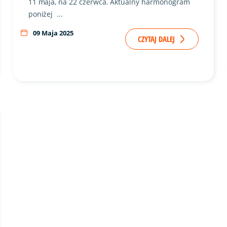
11 maja, na 22 czerwca. Aktualny harmonogram
poniżej ...
09 Maja 2025
CZYTAJ DALEJ
ze zdjęciem w tle