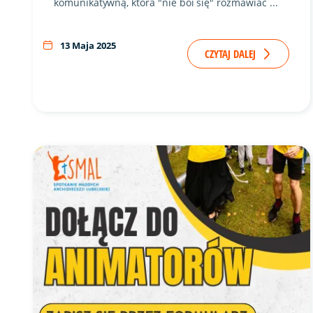
komunikatywną, która "nie boi się" rozmawiać ...
13 Maja 2025
CZYTAJ DALEJ
Link do artykułu "Zostań animatorem na SMAL 2025!" 