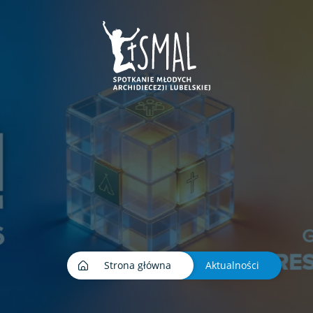
ej karcie
e w nowej karcie
era sie w nowej karcie
nk otwiera sie w nowej karcie
Strona główna
Aktualności