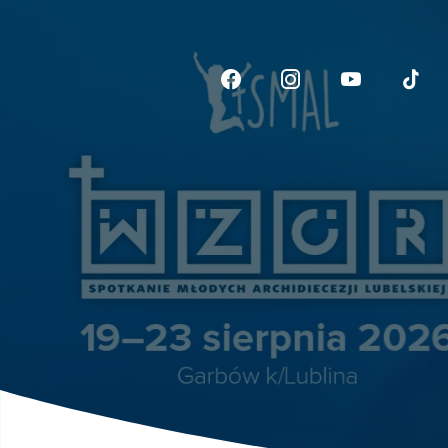
Link otwiera sie w now
Link otwiera si
Link otwi
Li