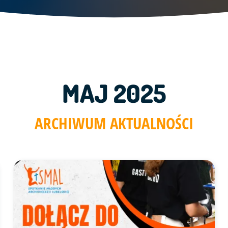
MAJ 2025
ARCHIWUM AKTUALNOŚCI
AL 2025" ze zdjęciem w tle
Link do artykułu "Zapisy do sekcji GASTRO na SMAL 2025!