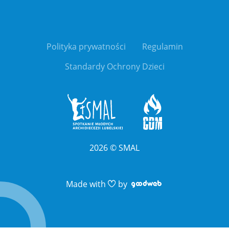
Polityka prywatności
Regulamin
Standardy Ochrony Dzieci
2026
©
SMAL
Link otwiera sie 
Link otwiera sie 
Made with
by