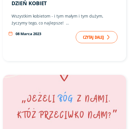
DZIEŃ KOBIET
Wszystkim kobietom - i tym małym i tym dużym,
życzymy tego, co najlepsze! ...
08 Marca 2023
CZYTAJ DALEJ
Link do artykułu "Dobre słowo na nowy tydzień" ze zdjęcie