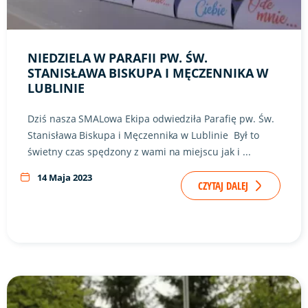
NIEDZIELA W PARAFII PW. ŚW.
STANISŁAWA BISKUPA I MĘCZENNIKA W
LUBLINIE
Dziś nasza SMALowa Ekipa odwiedziła Parafię pw. Św.
Stanisława Biskupa i Męczennika w Lublinie Był to
świetny czas spędzony z wami na miejscu jak i ...
14 Maja 2023
CZYTAJ DALEJ
Link do artykułu "Niedziela w Parafii pw. Miłosierdzia Boże