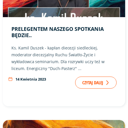
PRELEGENTEM NASZEGO SPOTKANIA
BĘDZIE..
Ks. Kamil Duszek - kapłan diecezji siedleckiej,
moderator diecezjalny Ruchu Światło-Życie i
wykładowca seminarium. Dla rozrywki uczy też w
liceum. Energiczny "Duch-Pasterz" ...
14 Kwietnia 2023
CZYTAJ DALEJ
Link do artykułu "Hasło tegorocznej edycji SMALu brzmi..." 