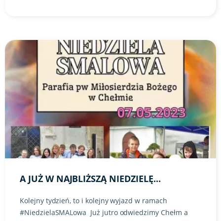
Link do artykułu "A już w najbliższą niedzielę..." ze zdjęciem
A JUŻ W NAJBLIŻSZĄ NIEDZIELĘ...
Kolejny tydzień, to i kolejny wyjazd w ramach
#NiedzielaSMALowa Już jutro odwiedzimy Chełm a