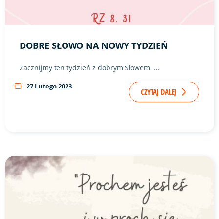
DOBRE SŁOWO NA NOWY TYDZIEŃ
Zacznijmy ten tydzień z dobrym Słowem ...
27 Lutego 2023
CZYTAJ DALEJ
Link do artykułu "Środa Popielcowa" ze zdjęciem w tle