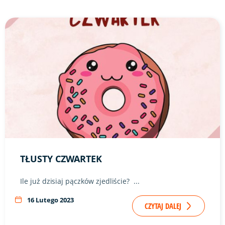
Link do artykułu "Tłusty czwartek" ze zdjęciem w tle
TŁUSTY CZWARTEK
Ile już dzisiaj pączków zjedliście? ...
16 Lutego 2023
CZYTAJ DALEJ