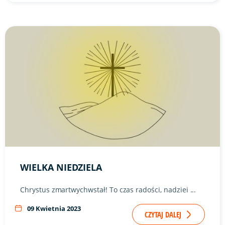
Link do artykułu "Wielka Niedziela" ze zdjęciem w tle
WIELKA NIEDZIELA
Chrystus zmartwychwstał! To czas radości, nadziei ...
09 Kwietnia 2023
CZYTAJ DALEJ