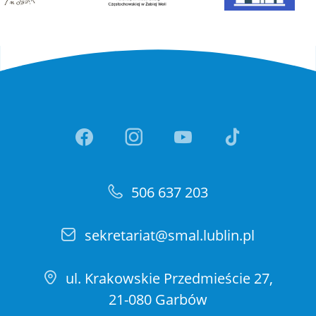
Link otwiera sie w nowej ka
Link otwiera sie w no
Link otwiera si
Link otwi
506 637 203
sekretariat@smal.lublin.pl
ul. Krakowskie Przedmieście 27,
21-080 Garbów