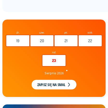
śr.
czw.
pt.
sob.
19
20
21
22
nd.
23
Sierpnia 2026
ZAPISZ SIĘ NA SMAL