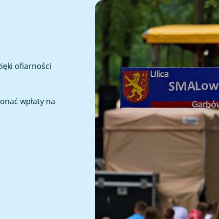
ęki ofiarności
konać wpłaty na
1