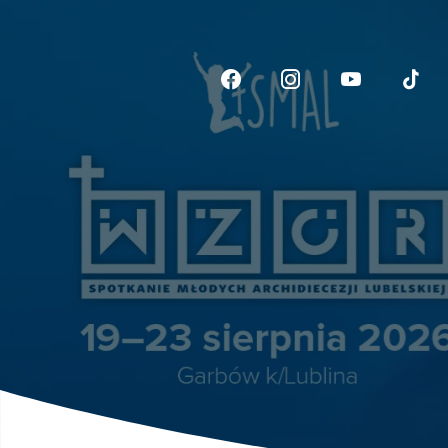
Link otwiera sie w now
Link otwiera si
Link otwi
Li