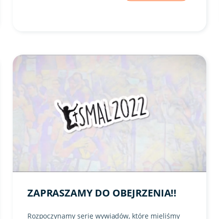
Link do artykułu "Zapraszamy do obejrzenia!!" ze zdjęcie
ZAPRASZAMY DO OBEJRZENIA!!
Rozpoczynamy serię wywiadów, które mieliśmy