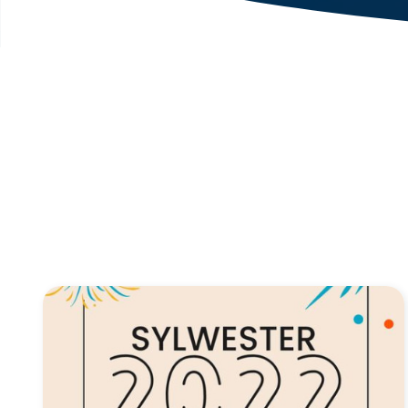
Link do artykułu "Sylwester" ze zdjęciem w tle