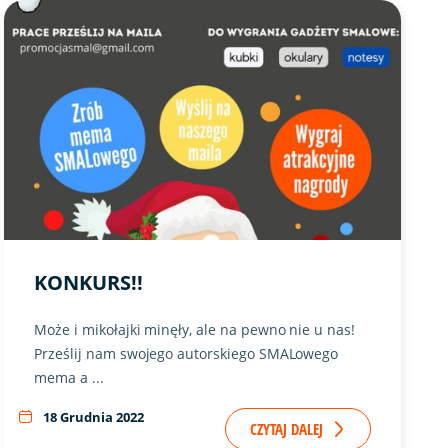
Link do artykułu "Konkurs!!" ze zdjęciem w tle
KONKURS!!
Może i mikołajki minęły, ale na pewno nie u nas!
Prześlij nam swojego autorskiego SMALowego
mema a ...
18 Grudnia 2022
CZYTAJ DALEJ