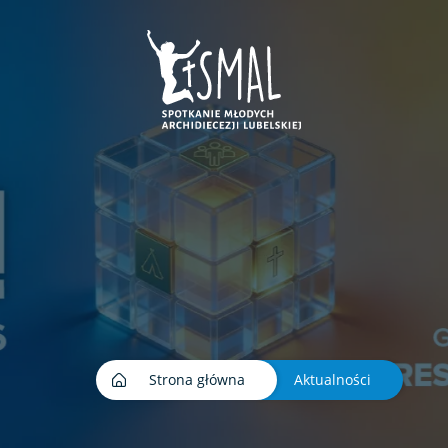
ej karcie
e w nowej karcie
era sie w nowej karcie
nk otwiera sie w nowej karcie
Strona główna
Aktualności