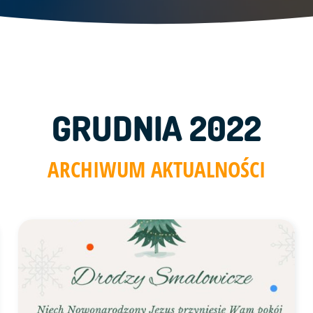
GRUDNIA 2022
ARCHIWUM AKTUALNOŚCI
Link do artykułu "Wesołych świąt" ze zdjęciem w tle