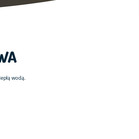
AWA
iepłą wodą.