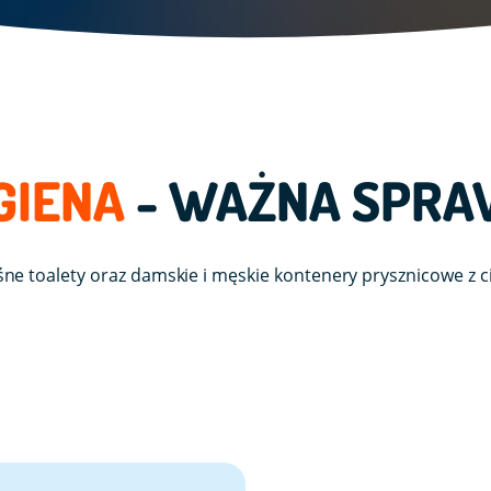
GIENA
- WAŻNA SPR
śne
toalety oraz damskie i męskie kontenery prysznicowe z c