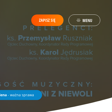
ZAPISZ SIĘ
MENU
iena
- ważna sprawa