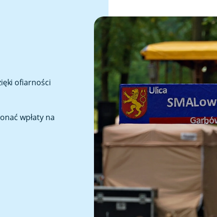
ęki ofiarności
konać wpłaty na
1