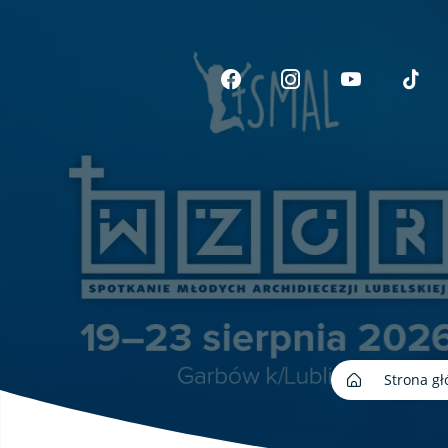
Link otwiera sie w now
Link otwiera si
Link otwi
Li
Strona g