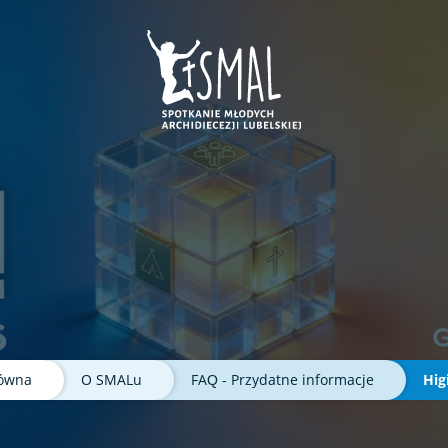
ej karcie
e w nowej karcie
era sie w nowej karcie
nk otwiera sie w nowej karcie
łówna
O SMALu
FAQ - Przydatne informacje
Hig