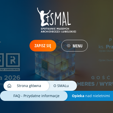
ZAPISZ SIĘ
MENU
Strona główna
O SMALu
FAQ - Przydatne informacje
Opieka
nad nieletnimi