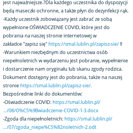
jest najważniejsze.?Dla każdego uczestnika do dyspozycji
będą maseczki ochronne, a także płyn do dezynfekcji rąk.
-Każdy uczestnik zobowiązany jest zabrać ze sobą
wypełnione OŚWIADCZENIE COVID, które jest do
pobrania na naszej stronie internetowej w
zakładce "zapisz się"
https://smal.lublin.pl/zapisz-sie/
Link o
‼️
-Warunkiem niezbędnym do uczestnictwa osób
niepełnoletnich w wydarzeniu jest pobranie, wypełnienie
i dostarczenie nam oryginału lub skanu zgody rodzica.
Dokument dostępny jest do pobrania, także na naszej
stronie
https://smal.lublin.pl/zapisz-sie/
Link otwiera sie w 
.
Bezpośrednie linki do dokumentów:
-Oświadczenie COVID:
https://smal.lublin.pl/
…/08/O%C5%9Bwiadczenie-COVID-1-3.docx
Link otwiera si
-Zgoda dla niepełnoletnich:
https://smal.lublin.pl/
…/07/zgoda_niepe%C5%82noletnich-2.odt
Link otwiera sie