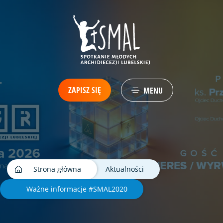
ZAPISZ SIĘ
MENU
Strona główna
Aktualności
Ważne informacje #SMAL2020