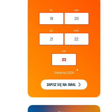
śr.
czw.
19
20
pt.
sob.
21
22
nd.
23
Sierpnia 2026
ZAPISZ SIĘ NA SMAL