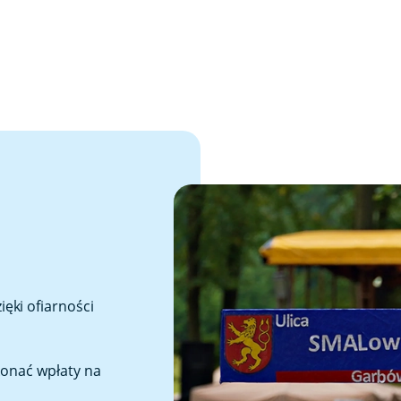
ęki ofiarności
konać wpłaty na