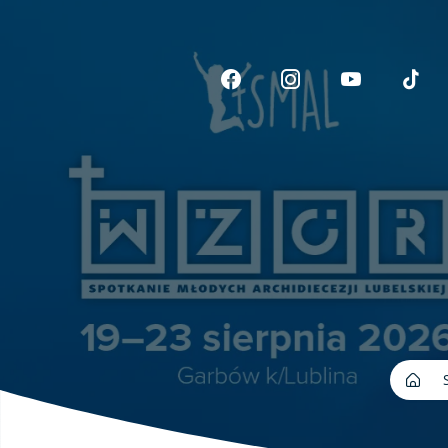
Link otwiera sie w now
Link otwiera si
Link otwi
Li