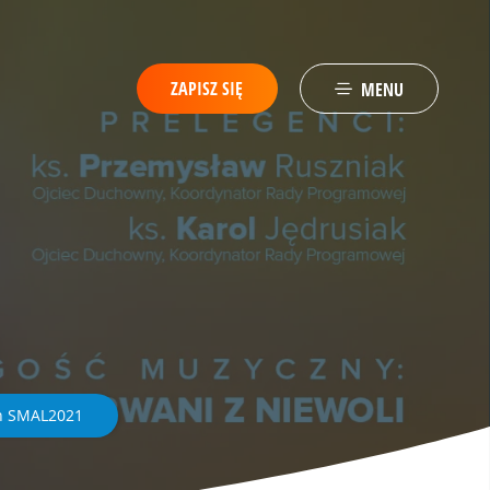
ZAPISZ SIĘ
MENU
on SMAL2021