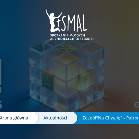
ej karcie
e w nowej karcie
era sie w nowej karcie
nk otwiera sie w nowej karcie
Strona główna
Aktualności
Zespół"Na Chwałę" - Patr