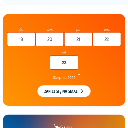
śr.
czw.
pt.
sob.
19
20
21
22
nd.
23
Sierpnia 2026
ZAPISZ SIĘ NA SMAL