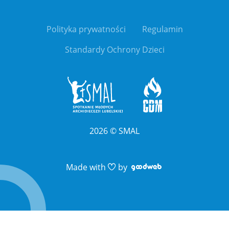
Polityka prywatności
Regulamin
Standardy Ochrony Dzieci
2026
©
SMAL
Link otwiera sie 
Link otwiera sie 
Made with
by