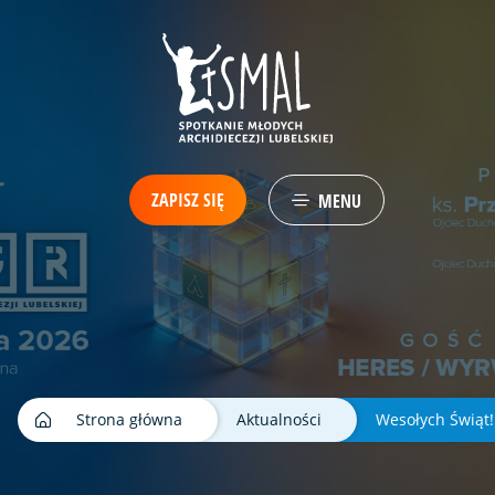
ZAPISZ SIĘ
MENU
Strona główna
Aktualności
Wesołych Świąt!