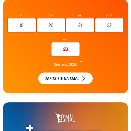
śr.
czw.
pt.
sob.
19
20
21
22
nd.
23
Sierpnia 2026
ZAPISZ SIĘ NA SMAL