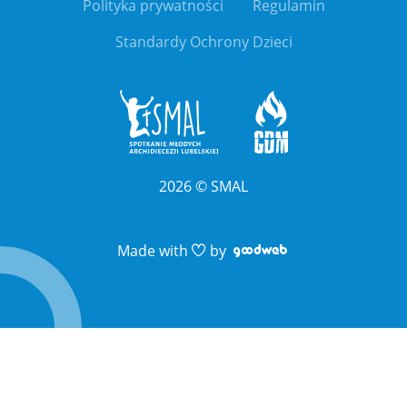
Polityka prywatności
Regulamin
Standardy Ochrony Dzieci
2026
©
SMAL
Link otwiera sie 
Link otwiera sie 
Made with
by