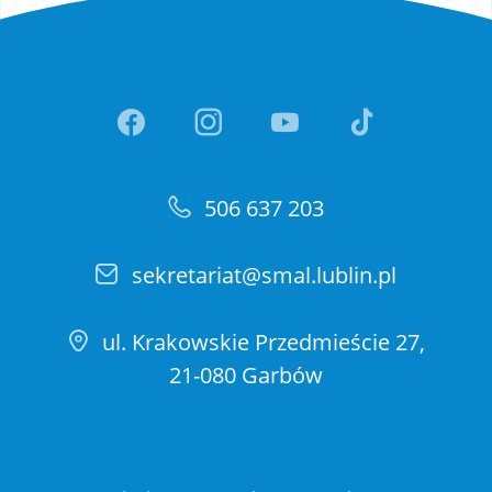
Link otwiera sie w nowej ka
Link otwiera sie w no
Link otwiera si
Link otwi
506 637 203
sekretariat@smal.lublin.pl
ul. Krakowskie Przedmieście 27,
21-080 Garbów