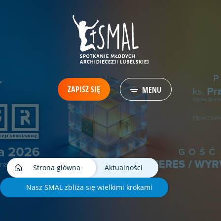
ZAPISZ SIĘ
MENU
Strona główna
Aktualności
Nasz SMAL zbliża się wielkimi krokami