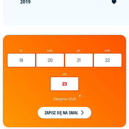
2019
śr.
czw.
pt.
sob.
19
20
21
22
nd.
23
Sierpnia 2026
ZAPISZ SIĘ NA SMAL