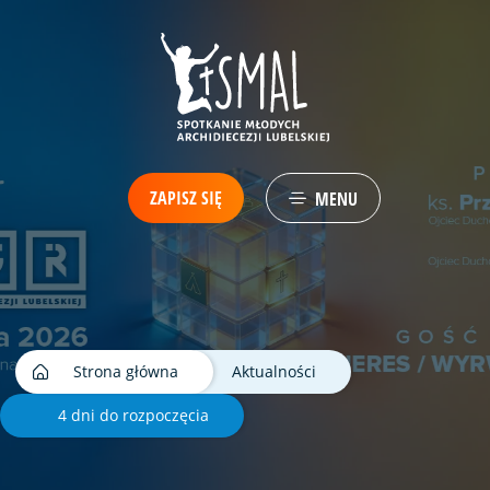
ZAPISZ SIĘ
MENU
Strona główna
Aktualności
4 dni do rozpoczęcia