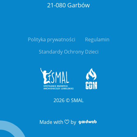
21-080 Garbów
Polityka prywatności
Regulamin
Standardy Ochrony Dzieci
2026
©
SMAL
Link otwiera sie 
Link otwiera sie 
Made with
by