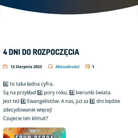
4 DNI DO ROZPOCZĘCIA
12 Sierpnia 2023
Aktualności
1
4️⃣ to taka ładna cyfra.
Są na przykład 4️⃣ pory roku, 4️⃣ kierunki świata.
Jest też 4️⃣ Ewangelistów. A nas, już za 4️⃣ dni będzie
zdecydowanie więcej!
Czujecie ten klimat?