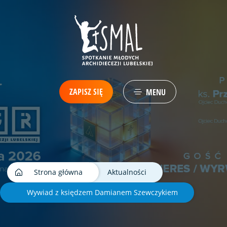
ZAPISZ SIĘ
MENU
Strona główna
Aktualności
Wywiad z księdzem Damianem Szewczykiem