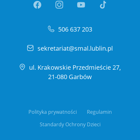
Link otwiera sie w nowej ka
Link otwiera sie w no
Link otwiera si
Link otwi
506 637 203
sekretariat@smal.lublin.pl
ul. Krakowskie Przedmieście 27,
21-080 Garbów
Polityka prywatności
Regulamin
Standardy Ochrony Dzieci