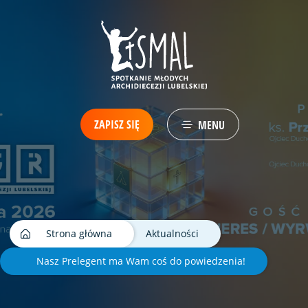
ZAPISZ SIĘ
MENU
Strona główna
Aktualności
Nasz Prelegent ma Wam coś do powiedzenia!