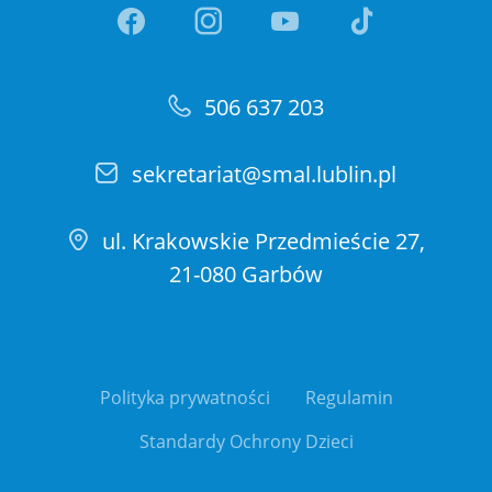
Link otwiera sie w nowej ka
Link otwiera sie w no
Link otwiera si
Link otwi
506 637 203
sekretariat@smal.lublin.pl
ul. Krakowskie Przedmieście 27,
21-080 Garbów
Polityka prywatności
Regulamin
Standardy Ochrony Dzieci