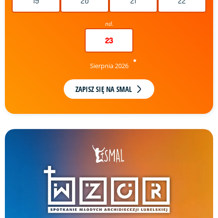
19
20
21
22
nd.
23
Sierpnia 2026
ZAPISZ SIĘ NA SMAL