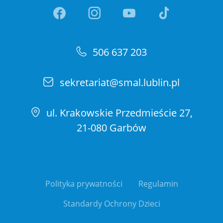
Link otwiera sie w nowej ka
Link otwiera sie w no
Link otwiera si
Link otwi
506 637 203
sekretariat@smal.lublin.pl
ul. Krakowskie Przedmieście 27,
21-080 Garbów
Polityka prywatności
Regulamin
Standardy Ochrony Dzieci