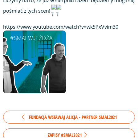
Liczymy na to, że już w sierpniu razem będziemy mogli się
pośmiać z tych scen!
https://www.youtube.com/watch?v=wk5PxVvim30
FUNDACJA WSTAWAJ ALICJA - PARTNER SMAL2021
ZAPISY #SMAL2021