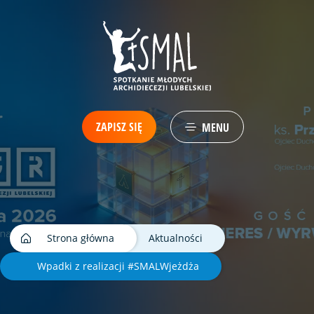
ZAPISZ SIĘ
MENU
Strona główna
Aktualności
Wpadki z realizacji #SMALWjeżdża