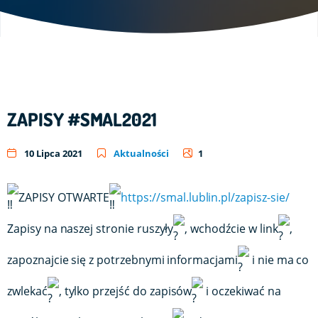
ZAPISY #SMAL2021
10 Lipca 2021
Aktualności
1
Link 
ZAPISY OTWARTE
https://smal.lublin.pl/zapisz-sie/
Zapisy na naszej stronie ruszyły
, wchodźcie w link
,
zapoznajcie się z potrzebnymi informacjami
i nie ma co
zwlekać
, tylko przejść do zapisów
i oczekiwać na