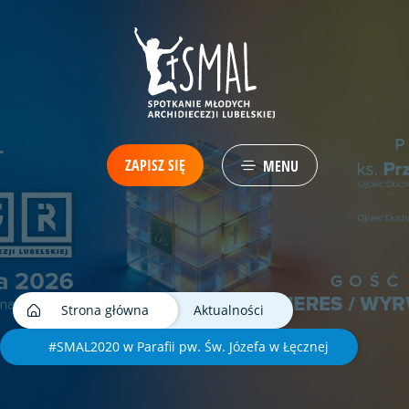
ZAPISZ SIĘ
MENU
Strona główna
Aktualności
#SMAL2020 w Parafii pw. Św. Józefa w Łęcznej