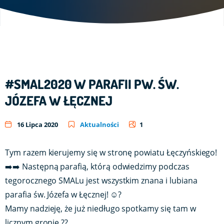
#SMAL2020 W PARAFII PW. ŚW.
JÓZEFA W ŁĘCZNEJ
16 Lipca 2020
Aktualności
1
Tym razem kierujemy się w stronę powiatu Łęczyńskiego!
➡️➡️ Następną parafią, którą odwiedzimy podczas
tegorocznego SMALu jest wszystkim znana i lubiana
parafia św. Józefa w Łęcznej! ☺️?
Mamy nadzieję, że już niedługo spotkamy się tam w
licznym gronie ??