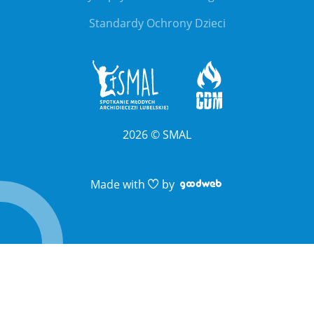
Standardy Ochrony Dzieci
2026
©
SMAL
Link otwiera sie 
Link otwiera sie 
Made with
by