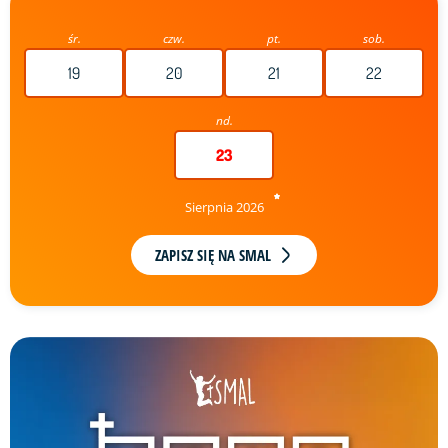
śr.
czw.
pt.
sob.
19
20
21
22
nd.
23
Sierpnia 2026
ZAPISZ SIĘ NA SMAL