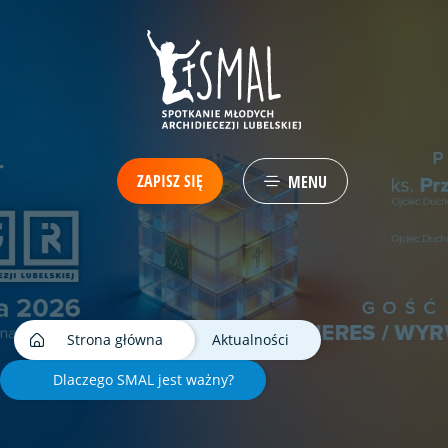
ZAPISZ SIĘ
MENU
Strona główna
Aktualności
Dlaczego SMAL jest ważny?