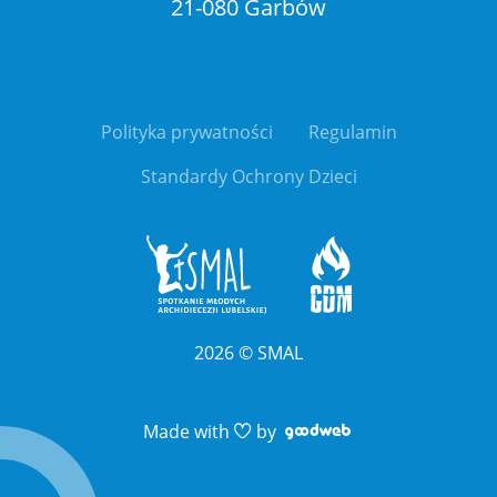
21-080 Garbów
Polityka prywatności
Regulamin
Standardy Ochrony Dzieci
2026
©
SMAL
Link otwiera sie 
Link otwiera sie 
Made with
by