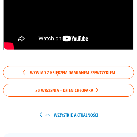
WYWIAD Z KSIĘDZEM DAMIANEM SZEWCZYKIEM
30 WRZEŚNIA - DZIEŃ CHŁOPAKA
WSZYSTKIE AKTUALNOŚCI