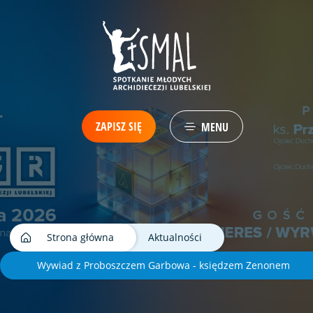
ZAPISZ SIĘ
MENU
Strona główna
Aktualności
Wywiad z Proboszczem Garbowa - księdzem Zenonem
Małyszkiem