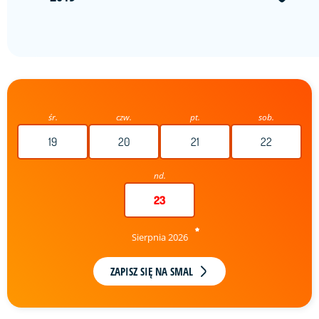
śr.
czw.
pt.
sob.
19
20
21
22
nd.
23
Sierpnia 2026
ZAPISZ SIĘ NA SMAL