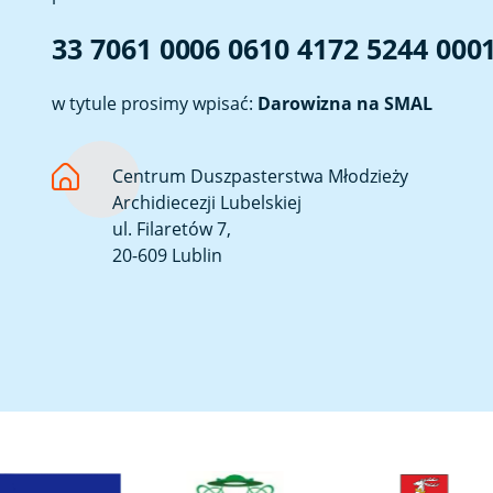
33 7061 0006 0610 4172 5244 000
w tytule prosimy wpisać:
Darowizna na SMAL
Centrum Duszpasterstwa Młodzieży
Archidiecezji Lubelskiej
ul. Filaretów 7,
20-609 Lublin
Link otwiera sie w nowej karcie
Link otwiera sie w now