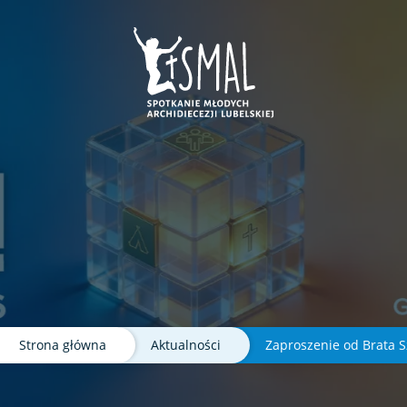
ej karcie
e w nowej karcie
era sie w nowej karcie
nk otwiera sie w nowej karcie
Strona główna
Aktualności
Zaproszenie od Brata 