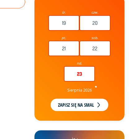
śr.
czw.
19
20
pt.
sob.
21
22
nd.
23
Sierpnia 2026
ZAPISZ SIĘ NA SMAL