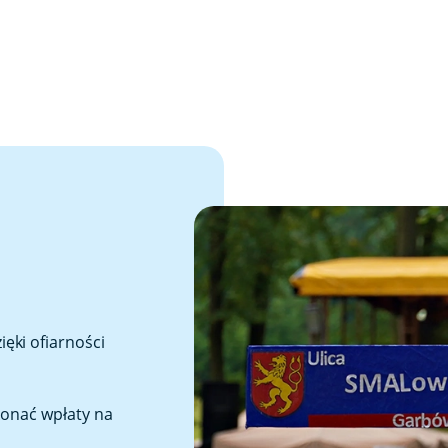
ęki ofiarności
konać wpłaty na