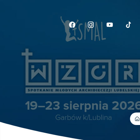
Link otwiera sie w now
Link otwiera si
Link otwi
Li